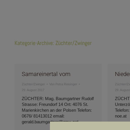
Kategorie-Archive:
Züchter/Zwinger
Samareinertal vom
Niede
Züchter/Zwinger
Von
Petra Reisinger
Züchter/Z
29. August 2017
29. August
ZÜCHTER: Mag. Baumgartner Rudolf
ZÜCHTE
Strasse: Freundorf 14 Ort: 4076 St.
Unterzö
Marienkirchen an der Polsen Telefon:
Telefon
0676/ 81413012 email:
noe.at
gerald.baumgartner@gmx.net