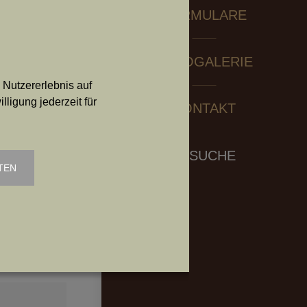
FORMULARE
FOTOGALERIE
 Nutzererlebnis auf
ligung jederzeit für
KONTAKT
vom
Search:
SUCHE
TEN
ger
er
bach T:
 275 4
t