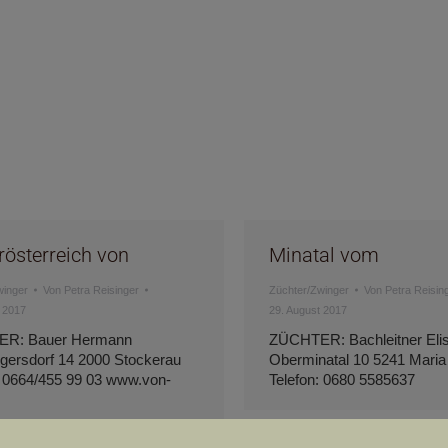
rösterreich von
Minatal vom
winger
Von
Petra Reisinger
Züchter/Zwinger
Von
Petra Reisin
 2017
29. August 2017
R: Bauer Hermann
ZÜCHTER: Bachleitner Eli
gersdorf 14 2000 Stockerau
Oberminatal 10 5241 Maria
: 0664/455 99 03 www.von-
Telefon: 0680 5585637