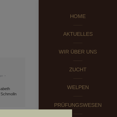
HOME
AKTUELLES
WIR ÜBER UNS
ZUCHT
ger
WELPEN
sabeth
 Schmolln
PRÜFUNGSWESEN