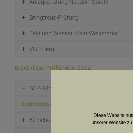
Anlageprüfung Neudorf Staatz
Bringtreue-Prüfung
Feld und Wasser Klein Weikersdorf
VGP Perg
Ergebnisse Prüfungen 2022
SEP-Altmelon
Ergebnissliste -SEP-Altmelon
Diese Website nutz
52 Schorlemer
unserer Website zu 