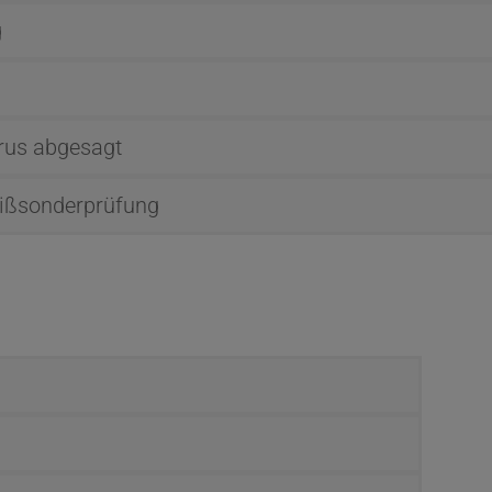
g
rus abgesagt
ißsonderprüfung