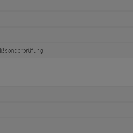
g
ißsonderprüfung