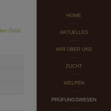
HOME
den ÖJGV.
AKTUELLES
WIR ÜBER UNS
ZUCHT
WELPEN
PRÜFUNGSWESEN