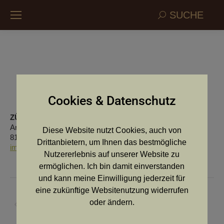
Search:
SUCHE
Arndorferwald vom
Cookies & Datenschutz
ZÜCHTER:
Schantl Mario
Arndorf 65
Diese Website nutzt Cookies, auch von
8181 St. Ruprecht/Raab
Drittanbietern, um Ihnen das bestmögliche
imschantl@a1.net
Nutzererlebnis auf unserer Website zu
ermöglichen. Ich bin damit einverstanden
und kann meine Einwilligung jederzeit für
Kommentarnavigation
eine zukünftige Websitenutzung widerrufen
ZURÜCK
oder ändern.
Vorheriger
Zaunmoos vom
Beitrag: