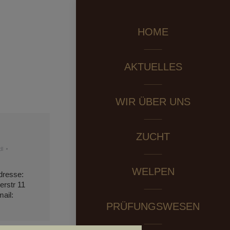
HOME
AKTUELLES
WIR ÜBER UNS
ZUCHT
dl
WELPEN
dresse:
rstr 11
ail:
PRÜFUNGSWESEN