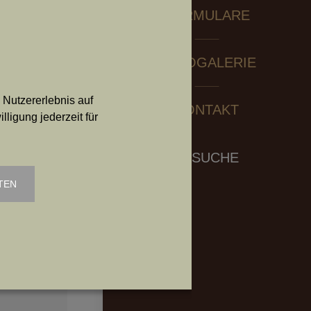
FORMULARE
dl
FOTOGALERIE
resse:
 31,
 Nutzererlebnis auf
KONTAKT
merhof.at
ligung jederzeit für
64 2126744
Search:
SUCHE
TEN
dl
r Adresse:
dorf am
.: 0676