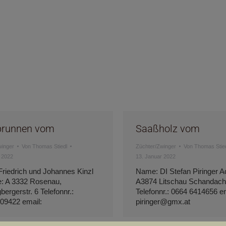
brunnen vom
Saaßholz vom
winger
Von
Thomas Stiedl
Züchter/Zwinger
Von
Thomas Stie
 2022
13. Januar 2022
riedrich und Johannes Kinzl
Name: DI Stefan Piringer A
: A 3332 Rosenau,
A3874 Litschau Schandache
ergerstr. 6 Telefonnr.:
Telefonnr.: 0664 6414656 em
09422 email:
piringer@gmx.at