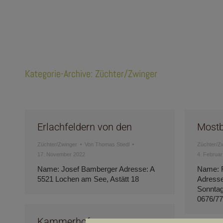
Kategorie-Archive:
Züchter/Zwinger
Erlachfeldern von den
Most
Züchter/Zwinger
Von
Thomas Stiedl
Züchter/Z
17. November 2022
4. Februar
Name: Josef Bamberger Adresse: A
Name: F
5521 Lochen am See, Astätt 18
Adresse
Sonntagb
0676/77
Kammerhof vom