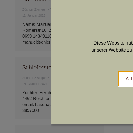
Falls
Züchter/Zwinger
Von
Thomas Stiedl
11. Januar 2022
Züchter/Z
Name: Manuel Tischler , Adresse:
3. Dezemb
Römerstr.16, 2465 Höflein Telefonnr.:
0699 14349110 email:
Züchter
manueltischler@gmx.at
4623 Gu
Diese Website nutz
Tel.:06
unserer Website zu 
Schiefersteinertal vom
Forst
Züchter/Zwinger
Von
Thomas Stiedl
AL
14. Oktober 2021
Züchter/Z
12. Oktob
Züchter: Bernhard Aschauer Adresse:
4462 Reichraming, am Arzberg 21
Züchter
email: baschauer@gmx.at Tel.: 0664
Adresse
3897909
58 Fors
Tel.: 06