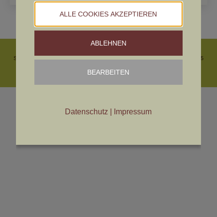
ALLE COOKIES AKZEPTIEREN
ABLEHNEN
© ÖDLK
IMPRESSUM
DATENSCHUTZ
Cookies bearbeiten
Sitz des Vereines und Geschäftsstelle: Ing. Martin Artner | Linzerstraße 37 | 3925
Arbesbach
BEARBEITEN
T: 0676 63 54 960 |
office@deutschlanghaar.at
Datenschutz
|
Impressum