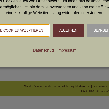
t Cookies, auch von Drittanbietern, um Ihnen das bestmögliche
ermöglichen. Ich bin damit einverstanden und kann meine Einwil
DSC05259 (2)
eine zukünftige Websitenutzung widerrufen oder ändern.
LE COOKIES AKZEPTIEREN
ABLEHNEN
BEARBEI
NÄCHSTES
ld und Wasserprüfung
s
Datenschutz
|
Impressum
2022
Sitz des Vereines und Geschäftsstelle: Ing. Martin Artner | Linzerstraß
T: 0676 63 54 960 |
office