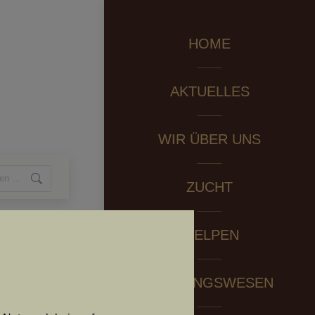
HOME
AKTUELLES
WIR ÜBER UNS
ZUCHT
WELPEN
PRÜFUNGSWESEN