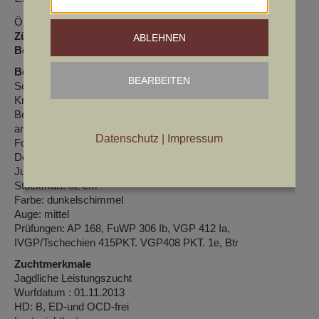
ÖHZB: DL 6052
Züchter:
Johann Fritz
ABLEHNEN
Besitzer:
Johann Fritz
Beschreibung
BEARBEITEN
Schöner Kopf, korrekte Rückenlinie mit sehr ordentlicher
Kruppe, gut ausgebildete Brust, harmonischer
Bewegungsablauf, das Haar ist harsch und fest. Sehr
ansprechende, ausgeglichene Hündin des Mittelschlages.
Datenschutz
|
Impressum
Formwert: v/v/v,
Doppel CACIB Wels 06.12.2014, Vorzüglich 1,Vorzüglich,
Jugendbester, BOB
Stockmaß: 62 cm
Farbe: dunkelschimmel
Auge: mittel
Prüfungen: AP 168, FuWP 306 Ib, VGP 412 Ia,
IVGP/Tschechien 415PKT. VGP408 PKT. 1e, Btr
Zuchtmerkmale
Jagdliche Leistungszucht
Wurfdatum : 01.11.2013
HD: B, ED-und OCD-frei