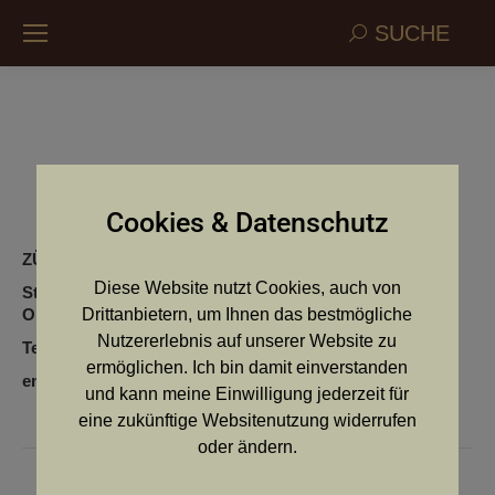
Search:
SUCHE
Hüttenschlag vom
Cookies & Datenschutz
ZÜCHTER:
Schubert Josef
Diese Website nutzt Cookies, auch von
Straße:
Hauptstrasse 29
Ort:
3143 Pyhra
Drittanbietern, um Ihnen das bestmögliche
Nutzererlebnis auf unserer Website zu
Telefon:
0664 4121025
ermöglichen. Ich bin damit einverstanden
email:
und kann meine Einwilligung jederzeit für
eine zukünftige Websitenutzung widerrufen
oder ändern.
Kommentarnavigation
ZURÜCK