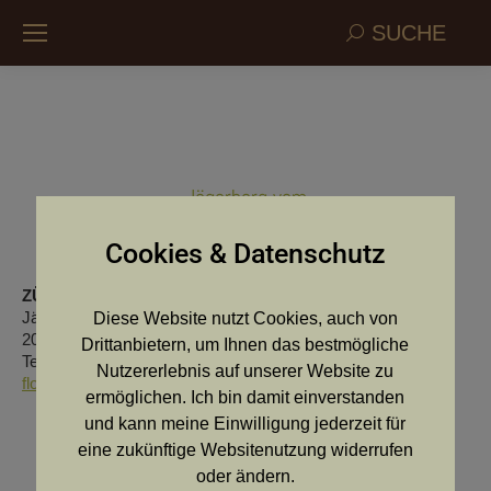
Search:
SUCHE
Jägerberg vom
Cookies & Datenschutz
ZÜCHTER:
OfÖ Ing. Florian Steinwendtner
Jägerberg 17
Diese Website nutzt Cookies, auch von
2020 Raschala
Drittanbietern, um Ihnen das bestmögliche
Telefon: 0676/423 33 67
Nutzererlebnis auf unserer Website zu
florian.steinw@aon.at
ermöglichen. Ich bin damit einverstanden
und kann meine Einwilligung jederzeit für
eine zukünftige Websitenutzung widerrufen
oder ändern.