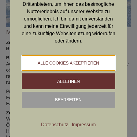
Drittanbietern, um Ihnen das bestmögliche
Nutzererlebnis auf unserer Website zu
ermöglichen. Ich bin damit einverstanden
und kann meine Einwilligung jederzeit für
Mizzi von Heek
eine zukünftige Websitenutzung widerrufen
oder ändern.
Züchter:
Heinz Amshove (BRD)
Besitzer:
Mf. August Plank
Beschreibung
ALLE COOKIES AKZEPTIEREN
Ausgewogener Hündinnenkopf, gut angesetzte Rute, korrekte
obere Line, harmonische Bewegung, schlichtes und
rassegerechtes Haar, im Wesen freundlich, gelassen und
ABLEHNEN
ruhig.
Prüfungen AP 155 Pkt., FuWP 310 Pkt.
Formwert: v/v/v ,62 , V1, CAC, CACIB, BOB
BEARBEITEN
Farbe: braun
Zuchtmerkmale
Wurfdatum : 17.11.2011
Datenschutz
|
Impressum
ÖHZB: DL5965
HD: A, ED und OCD frei