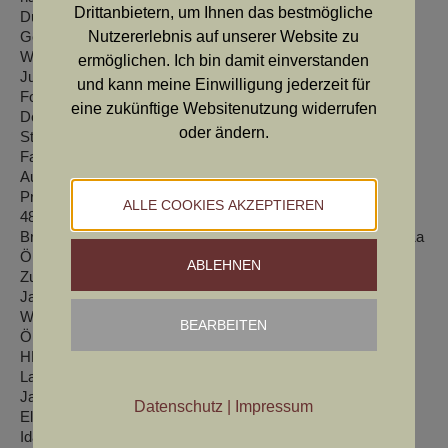
Drittanbietern, um Ihnen das bestmögliche
Dunkel pigmentiertes, eng anliegendes, harsches
Gebrauchshaar in richtiger Struktur und Länge.
Nutzererlebnis auf unserer Website zu
Wesen ist ruhig und selbstsicher
ermöglichen. Ich bin damit einverstanden
Jugendformwert: V 01.04.2017 Rabenstein
und kann meine Einwilligung jederzeit für
Formwert : V/ Sg/ V 11.10.2017 48. Schorlemer HZP
eine zukünftige Websitenutzung widerrufen
Deutschland
oder ändern.
Stockmaß : 62cm
Farbe: braun
Auge: dunkel
Prüfungen: AP 168 Pkt., WP76 Pkte 1a, F&W 307 Pkt. 1b,
ALLE COOKIES AKZEPTIEREN
48.Schorlemer HZP 186 Pkt ( Stöbern mit Ente 10Pkt.,
Brauchbarkeitsprüfung OÖ, VGP 386 Pkt. 2d, VGP 410Pkt 1a
ÖDLK-Suchensieger, Btr, JE,
ABLEHNEN
Zuchtmerkmale
Jagdliche Leistungszucht
Wurfdatum : 22.01.2016
BEARBEITEN
ÖHZB: DL6318
HD: A, ED-und OCD frei
Laut: Sicht und spurlaut
Jagdliche Eignung: ja
Datenschutz
|
Impressum
Eltern: Hera von Niederösterreich x Don von Averbeck
Ida Ahnentafel 1