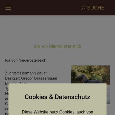
Search:
SUCHE
Ida von Niederösterreich
Ida von Niederösterreich
Züchter: Hermann Bauer
Besitzer: Gregor Grasserbauer
Beschreibung:
Typgerechte,harmonisch wirkende
Hündin, mit schönem Kopf und gut
Cookies & Datenschutz
angesetzten Behängen.
Gerader Rücken mit korrekt
angesetzter und getragenen Rute. Gut gewinkelte Läufe und
Diese Website nutzt Cookies, auch von
harmonischer Bewegungsablauf, hinten hackeneng.