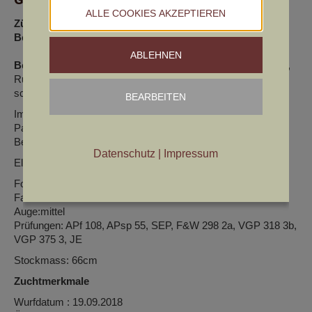
ALLE COOKIES AKZEPTIEREN
Züchter:
Fritz Johann
Besitzer:
Fritz Johann
ABLEHNEN
Beschreibung:
vollst. Schere , Hals kräftig, gute obere Linie,
Rute korr. angesetzt u getragen, gute untere Linie, etwas
schmale Schrankbreite, gerader Stand, gute Winkelung.
BEARBEITEN
Im langsamen Schritt neigt der Rüde zum schaukelnden
Passgang, dunkles schönes Gebrauchshaar mit schöner
Befransung und Behosung.
Datenschutz
|
Impressum
Elegant wirkender Rüüde des Mittelschlages
Formwert: sg sg sg
Farbe: braun
Auge:mittel
Prüfungen: APf 108, APsp 55, SEP, F&W 298 2a, VGP 318 3b,
VGP 375 3, JE
Stockmass: 66cm
Zuchtmerkmale
Wurfdatum : 19.09.2018