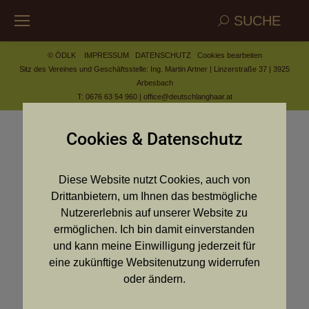
Search:
SUCHE
© ÖDLK
IMPRESSUM
DATENSCHUTZ
Cookies bearbeiten
Sitz des Vereines und Geschäftsstelle: Ing. Martin Artner | Linzerstraße 37 | 3925
Arbesbach
T: 0676 63 54 960 |
office@deutschlanghaar.at
Cookies & Datenschutz
Diese Website nutzt Cookies, auch von
Drittanbietern, um Ihnen das bestmögliche
Nutzererlebnis auf unserer Website zu
ermöglichen. Ich bin damit einverstanden
und kann meine Einwilligung jederzeit für
eine zukünftige Websitenutzung widerrufen
oder ändern.