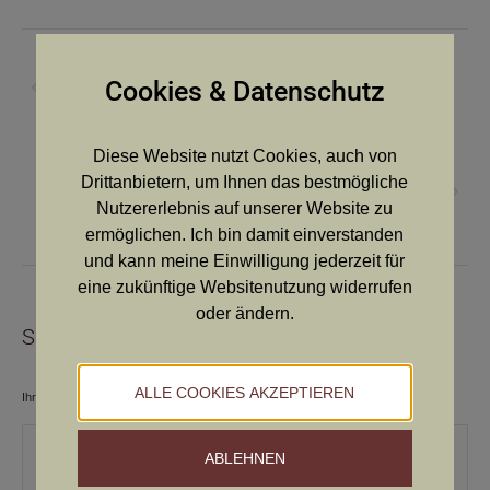
Album-
ZURÜCK
Navigation
Cookies & Datenschutz
Vorheriges
Schorlemer HZP 2024
Album:
Diese Website nutzt Cookies, auch von
NÄCHSTES
Drittanbietern, um Ihnen das bestmögliche
Bringtreueprüfung, 22.03.2025, Gabersdorf/
Nächstes
Nutzererlebnis auf unserer Website zu
Stmk.
Album:
ermöglichen. Ich bin damit einverstanden
und kann meine Einwilligung jederzeit für
eine zukünftige Websitenutzung widerrufen
oder ändern.
Schreibe einen Kommentar
ALLE COOKIES AKZEPTIEREN
Ihre E-Mail-Adresse wird nicht veröffentlicht. Pflichtfelder sind mit
*
markiert.
Kommentar
ABLEHNEN