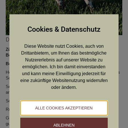
Cookies & Datenschutz
Dori von Kollersdorf
Diese Website nutzt Cookies, auch von
Züchter:
Margit Ortner
Drittanbietern, um Ihnen das bestmögliche
Besitzer:
Reinhard Hofbauer
Nutzererlebnis auf unserer Website zu
Beschreibung
:
ermöglichen. Ich bin damit einverstanden
Hellschimmel mit braunen Platten, Auge dunkel, vollständiges
und kann meine Einwilligung jederzeit für
Scherengebiß.
eine zukünftige Websitenutzung widerrufen
Sehr kräftiger Hündinnenkopf mit gutem Fang, Behänge gut
oder ändern.
angesetzt und getragen.
Schöne obere Linie, korrekt gestellte Kruppe.
ALLE COOKIES AKZEPTIEREN
Rute gut angesetzt und getragen, gut entwickelte Brust.
Gerade Front gut gewinkelte Hinterhand, im Stand gerade,
gute Winkelung, flüssiges harmonisches Gangwerk.
ABLEHNEN