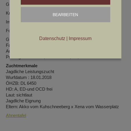
Glänzendes Schimmelhaar in guter Textur.
Kräftige Hündin des Arbeitstyps.
BEARBEITEN
Im Wesen ruhig und freundlich.
Formwert: sg/sg/sg,
Datenschutz
|
Impressum
Größe: 64cm
Farbe: : hellschimmel mit braunen Platten
Auge: dunkel
Prüfungen: : AP 168, F&W 278 3d, JE,
Zuchtmerkmale
Jagdliche Leistungszucht
Wurfdatum : 18.01.2018
ÖHZB: DL 6450
HD: A, ED-und OCD frei
Laut: sichtlaut
Jagdliche Eignung
Eltern: Akko vom Kuhschneeberg x Xena vom Wasserplatz
Ahnentafel