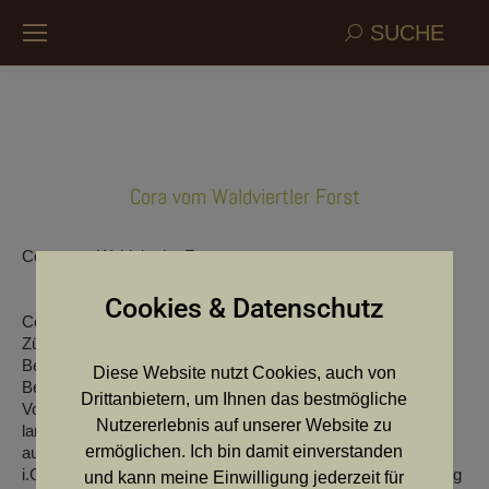
Search:
SUCHE
Cora vom Waldviertler Forst
Cora vom Waldviertler Forst
Cookies & Datenschutz
Cora vom Waldviertler Forst
Züchter: Ing. Martin Artner
Besitzer: Petra Fleischl
Diese Website nutzt Cookies, auch von
Beschreibung
Drittanbietern, um Ihnen das bestmögliche
Vollständigs Scherengebiss, schöner Hündinnenkopf,
Nutzererlebnis auf unserer Website zu
langgestreckter Fang, Behang tief angesetzt, leicht nach
ermöglichen. Ich bin damit einverstanden
außen gedreht, Hals gut aufgesetzt, obere Linie i.O., Kruppe
i.O., Rute gut angesetzt und getragen, Winkelung und Stellung
und kann meine Einwilligung jederzeit für