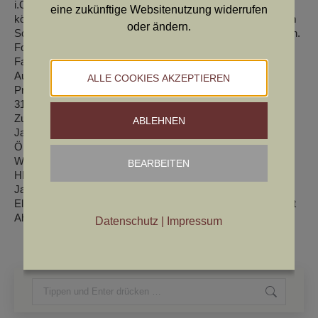
i.O., knappes Gebrauchshaar, Befransung und Befahnung
eine zukünftige Websitenutzung widerrufen
könnten besser sein, schönes raumgreifendes Gangwerk, im
oder ändern.
Schritt hinten etwas hackeneng, angenehmes ruhiges Wesen.
Formwert: sg/sg/sg, 64 cm
Farbe: braun, weißer Brustfleck
Auge: mittel
ALLE COOKIES AKZEPTIEREN
Prüfungen: AP 168, Fuw.P. 308 Ib, VGP 402 Ic, Int. VGP (D)
315 II, Btr.
Zuchtmerkmale
ABLEHNEN
Jagdliche Leistungszucht
ÖHZB: DL 5937
Wurfdatum : 22.02.2012
BEARBEITEN
HD: A, ED und OCD frei Laut: sichtlaut
Jagdliche Eignung:
Eltern: Hanno vom Emsdeich x Amira vom Waldviertler Forst
Ahnentafel
Datenschutz
|
Impressum
Search: