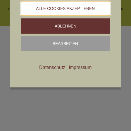
© ÖDLK
IMPRESSUM
DATENSCHUTZ
Cookies bearbeiten
ALLE COOKIES AKZEPTIEREN
Sitz des Vereines und Geschäftsstelle: Ing. Martin Artner | Linzerstraße 37 | 3925
Arbesbach
T: 0676 63 54 960 |
office@deutschlanghaar.at
ABLEHNEN
BEARBEITEN
Datenschutz
|
Impressum