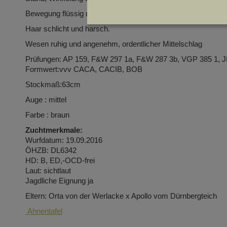
Bewegung flüssig und harmonisch.
Haar schlicht und harsch.
Wesen ruhig und angenehm, ordentlicher Mittelschlag
Prüfungen: AP 159, F&W 297 1a, F&W 287 3b, VGP 385 1, J
Formwert:vvv CACA, CACIB, BOB
Stockmaß:63cm
Auge : mittel
Farbe : braun
Zuchtmerkmale:
Wurfdatum: 19.09.2016
ÖHZB: DL6342
HD: B, ED,-OCD-frei
Laut: sichtlaut
Jagdliche Eignung ja
Eltern: Orta von der Werlacke x Apollo vom Dürnbergteich
Ahnentafel