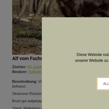
Diese Website nutz
Alf vom Fuchsenschütz
unserer Website zu 
Züchter:
Mf. Adalbert und Nina Baumgartner
Besitzer:
Nathalie Glanz
Beschreibung:
Vollständige Schere, starker deutscher Kopf
AL
befranst.
Strammer Rücken mit ordentlicher Kruppe, Rute gut getragen
Brust gut aufgebaut, trockene Lenden.
Stand, Winkelung und Pfoten -korrekt.