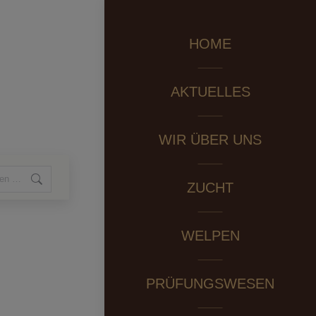
HOME
AKTUELLES
WIR ÜBER UNS
ZUCHT
WELPEN
PRÜFUNGSWESEN