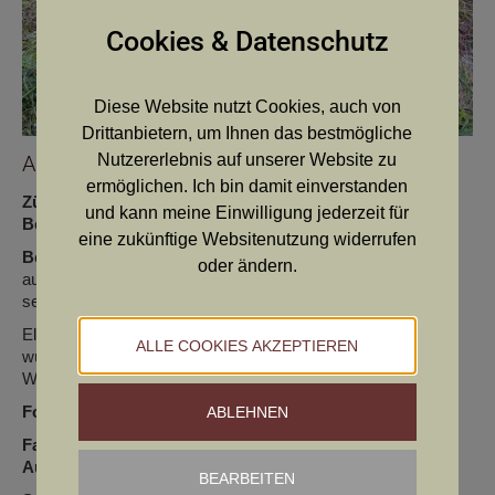
Cookies & Datenschutz
Diese Website nutzt Cookies, auch von
Drittanbietern, um Ihnen das bestmögliche
Akita vom Steinlus
Nutzererlebnis auf unserer Website zu
ermöglichen. Ich bin damit einverstanden
Züchter:
Christian Pisl
und kann meine Einwilligung jederzeit für
Besitzer:
Christian Pisl
eine zukünftige Websitenutzung widerrufen
Beschreibung:
Vollständige Schere, Auge mittelbraun,
oder ändern.
ausgeprägter Stopp, kräftiger Hals, gute obere Linie, etwas
seichte Brust, trockene Lende.
Elegante Hündin der man noch etwas Substanz wünschen
ALLE COOKIES AKZEPTIEREN
würde. Glänzendes Gebrauchshaar, ruhiges angenehmes
Wesen
Formwert:
sg/sg/sg
ABLEHNEN
Farbe
: braun
Auge: mittelbraun
BEARBEITEN