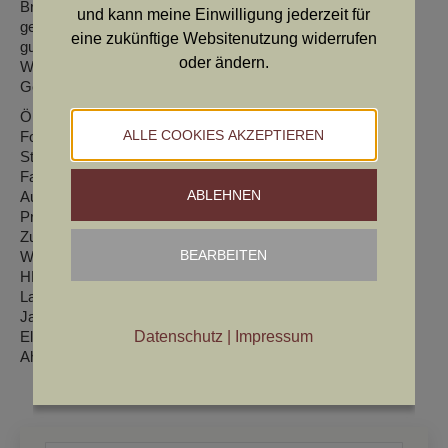
Brustbein,- Tiefe ohne Mängel, gerade Vorderhand, gut
und kann meine Einwilligung jederzeit für
gewinkelte Hinterhand, harmonisches Gangwerk, schlichtes
eine zukünftige Websitenutzung widerrufen
gut pigmentiertes Haarkleid, freundliches selbstsicheres
oder ändern.
Wesen.
Gesamterscheinung: harmonisch mit viel Adel
ÖHZB: DL6489
ALLE COOKIES AKZEPTIEREN
Formwert: v v v , CACA, CACIB, BOB
Stockmaß:65
Farbe: hellschimmel mit braunen Platten und braunen Kopf
ABLEHNEN
Auge: mittel
Prüfungen: AP168 , FuW 297 1h, Schorlemer HZP 146, JE
Zuchtmerkmale: Jagdliche Leistungszucht
BEARBEITEN
Wurfdatum : 23.06.2018
HD: A, ED OCD frei
Laut: sichtlaut
Jagdliche Eignung: ja
Datenschutz
|
Impressum
Eltern: Diana v Waldviertler Forst x Falk v Bögerwald
Ahnentafel