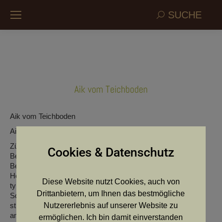
Search:
SUCHE
Aik vom Teichboden
Aik vom Teichboden
Aik vom Teichboden
Züchter: Kohlbacher Herwig
Cookies & Datenschutz
Besitzer: Taffanek Diethard
Beschreibung:
Hellschimmel mit braunen Platten u braunen Kopf,
Diese Website nutzt Cookies, auch von
typgerechter Langhaarkopf mit guter Fanglänge, vollst.
Drittanbietern, um Ihnen das bestmögliche
Scherengebiss, Behänge korrekt, gut angesetzter Hals,
strammer Rücken, mit gut bemuskelter Kruppe, korrekt
Nutzererlebnis auf unserer Website zu
angesetzt und getragene Rute.
ermöglichen. Ich bin damit einverstanden