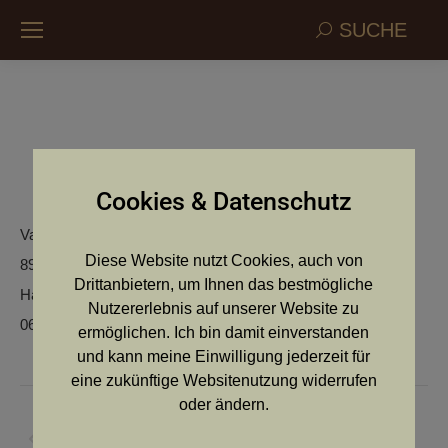
Search:
SUCHE
Elli v. d. Silbereiche
Cookies & Datenschutz
Vanessa Rechberger
Diese Website nutzt Cookies, auch von
8911 Admont
Drittanbietern, um Ihnen das bestmögliche
Hall 510
Nutzererlebnis auf unserer Website zu
06
ermöglichen. Ich bin damit einverstanden
und kann meine Einwilligung jederzeit für
eine zukünftige Websitenutzung widerrufen
Kommentarnavigation
oder ändern.
ZURÜCK
Vorheriger