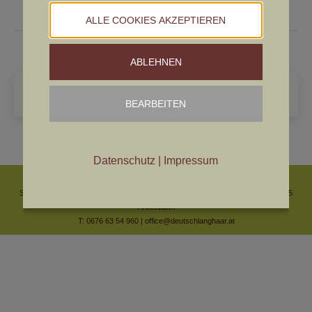
Von der Fuchsenbreite
Beitrag:
ALLE COOKIES AKZEPTIEREN
ABLEHNEN
Search:
BEARBEITEN
Datenschutz
|
Impressum
© ÖDLK
IMPRESSUM
DATENSCHUTZ
Cookies bearbeiten
Sitz des Vereines und Geschäftsstelle: Ing. Martin Artner | Linzerstraße 37 | 3925
Arbesbach
T: 0676 63 54 960 |
office@deutschlanghaar.at