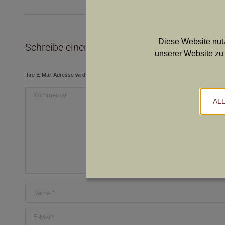
Beitrag:
Beitrag:
Diese Website nutz
Schreibe einen Kommentar
unserer Website zu 
Ihre E-Mail-Adresse wird nicht veröffentlicht. Pflichtfelder sind mit
*
markiert.
Kommentar
AL
Name *
E-Mail *