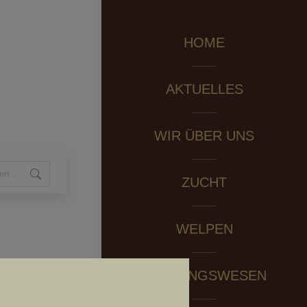
HOME
AKTUELLES
WIR ÜBER UNS
ZUCHT
WELPEN
PRÜFUNGSWESEN