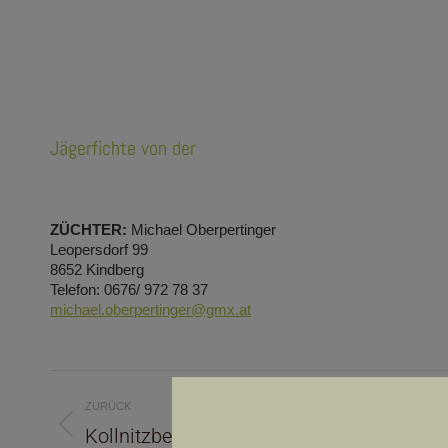
Jägerfichte von der
ZÜCHTER:
Michael Oberpertinger
Leopersdorf 99
8652 Kindberg
Telefon: 0676/ 972 78 37
michael.oberpertinger@gmx.at
Kommentarnavigation
ZURÜCK
Vorheriger
Nächste
Kollnitzberg vom