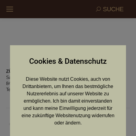
Search:
SUCHE
Rösslerhof vom
Cookies & Datenschutz
ZÜCHTER:
Leonhard Schauer
Sajach 11
Diese Website nutzt Cookies, auch von
8424 Gabersdorf
Drittanbietern, um Ihnen das bestmögliche
Telefon: 03452/73962 oder 0664/5741073
Nutzererlebnis auf unserer Website zu
ermöglichen. Ich bin damit einverstanden
und kann meine Einwilligung jederzeit für
Kommentarnavigation
eine zukünftige Websitenutzung widerrufen
ZURÜCK
oder ändern.
Vorheriger
Birkennest vom
Beitrag: