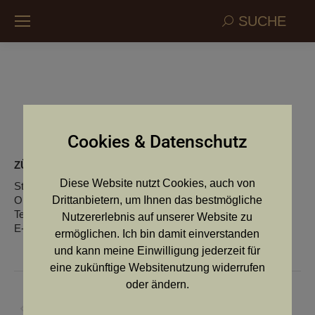
Search:
SUCHE
Kraxberg vom
Cookies & Datenschutz
ZÜCHTER:
Keplinger Sebastian
Diese Website nutzt Cookies, auch von
Strasse: Untereggen 4
Ort: 4625 Offenhausen
Drittanbietern, um Ihnen das bestmögliche
Telefon: 0664/520 74 50
Nutzererlebnis auf unserer Website zu
E-Mail:
sebastian.keplinger@gmx.at
ermöglichen. Ich bin damit einverstanden
und kann meine Einwilligung jederzeit für
eine zukünftige Websitenutzung widerrufen
Kommentarnavigation
oder ändern.
ZURÜCK
Vorheriger