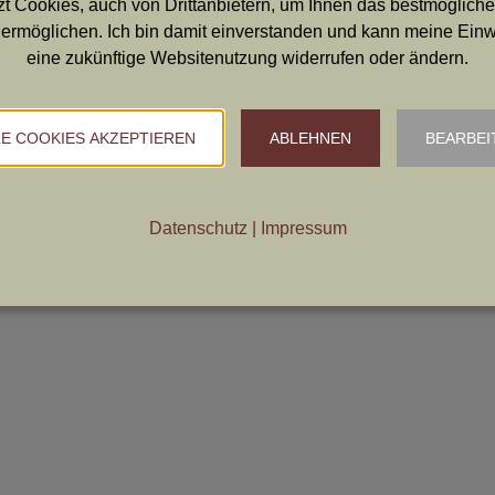
t Cookies, auch von Drittanbietern, um Ihnen das bestmögliche
ermöglichen. Ich bin damit einverstanden und kann meine Einwil
eine zukünftige Websitenutzung widerrufen oder ändern.
Sitz des Vereines und Geschäftsstelle: Ing. Martin Artner | Linzerstraß
T: 0676 63 54 960 |
office
LE COOKIES AKZEPTIEREN
ABLEHNEN
BEARBEI
Datenschutz
|
Impressum