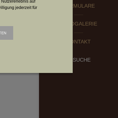
 Nutzererlebnis auf
FORMULARE
ligung jederzeit für
e 37 | 3925 Arbesbach
@deutschlanghaar.at
FOTOGALERIE
TEN
KONTAKT
Search:
SUCHE