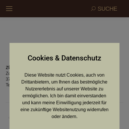
Search:
SUCHE
Sonnwendhof
Cookies & Datenschutz
ZÜCHTER:
Schmalhofer Josef
Zogelsdorf 37
Diese Website nutzt Cookies, auch von
3730 Eggenburg
Drittanbietern, um Ihnen das bestmögliche
Telefon: 02984/2620 oder 0664/2763551
Nutzererlebnis auf unserer Website zu
ermöglichen. Ich bin damit einverstanden
und kann meine Einwilligung jederzeit für
Kommentarnavigation
eine zukünftige Websitenutzung widerrufen
ZURÜCK
oder ändern.
Vorheriger
Jägerschatz vom
Beitrag: