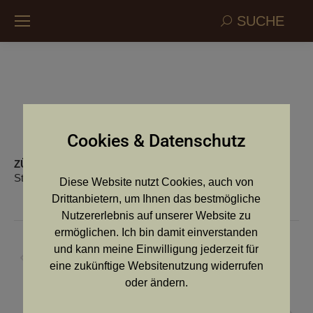
Search:
SUCHE
Schwarzertal
Cookies & Datenschutz
ZÜCHTER:
Konrad Lamprecht
St. Veit am Vogau
Diese Website nutzt Cookies, auch von
Drittanbietern, um Ihnen das bestmögliche
Nutzererlebnis auf unserer Website zu
Kommentarnavigation
ermöglichen. Ich bin damit einverstanden
ZURÜCK
und kann meine Einwilligung jederzeit für
Vorheriger
Imhof von
eine zukünftige Websitenutzung widerrufen
Beitrag:
oder ändern.
NÄCHSTES