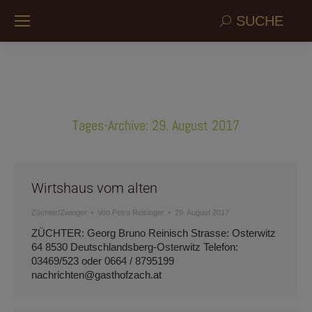
Search:
SUCHE
Tages-Archive:
29. August 2017
Wirtshaus vom alten
Züchter/Zwinger
Von
Petra Reisinger
29. August 2017
ZÜCHTER: Georg Bruno Reinisch Strasse: Osterwitz
64 8530 Deutschlandsberg-Osterwitz Telefon:
03469/523 oder 0664 / 8795199
nachrichten@gasthofzach.at