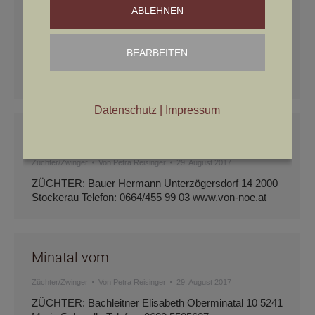
ABLEHNEN
Züchter/Zwinger
Von
Petra Reisinger
29. August 2017
ZÜCHTER: Mag. Baumgartner Rudolf Strasse:
Freundorf 14 Ort: 4076 St. Marienkirchen an der
BEARBEITEN
Polsen Telefon: 0676/ 81413012 email:
gerald.baumgartner@gmx.net
Datenschutz
|
Impressum
Niederösterreich von
Züchter/Zwinger
Von
Petra Reisinger
29. August 2017
ZÜCHTER: Bauer Hermann Unterzögersdorf 14 2000
Stockerau Telefon: 0664/455 99 03 www.von-noe.at
Minatal vom
Züchter/Zwinger
Von
Petra Reisinger
29. August 2017
ZÜCHTER: Bachleitner Elisabeth Oberminatal 10 5241