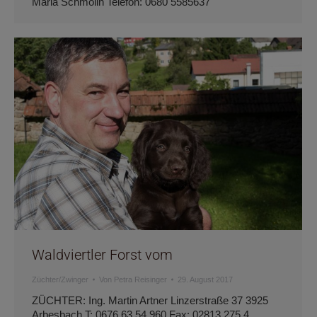
Maria Schmolln Telefon: 0680 5585637
Waldviertler Forst vom
Züchter/Zwinger
Von
Petra Reisinger
29. August 2017
ZÜCHTER: Ing. Martin Artner Linzerstraße 37 3925
Arbesbach T: 0676 63 54 960 Fax: 02813 275 4