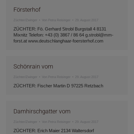
Försterhof
Züchter/Zwinger
Von
Petra Reisinger
29. August 2017
ZÜCHTER: Fö. Gerhard Strobl Burgstall 4 8131
Mixnitz Telefon: +43 (0) 3867 / 86 64 g.strobl@mm-
forst.at www.deutschlanghaar-foersterhof.com
Schönrain vom
Züchter/Zwinger
Von
Petra Reisinger
29. August 2017
ZÜCHTER: Fischer Martin D 97225 Retzbach
Damhirschgatter vom
Züchter/Zwinger
Von
Petra Reisinger
29. August 2017
ZÜCHTER: Erich Maier 2134 Waltersdorf