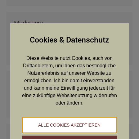
Maderberg
Züchter/Zwinger
Von
Petra Reisinger
29. August 2017
Cookies & Datenschutz
ZÜCHTER: Breinesberger Alois und Mathias Auerbach
25 4242 Hirschbach Telefon: 0664 / 63 21 653 oder
079 48 / 257 email: alois.breinesberger1@gmail.com
Diese Website nutzt Cookies, auch von
Drittanbietern, um Ihnen das bestmögliche
Nutzererlebnis auf unserer Website zu
ermöglichen. Ich bin damit einverstanden
Steubach von dem
und kann meine Einwilligung jederzeit für
Züchter/Zwinger
Von
Petra Reisinger
29. August 2017
eine zukünftige Websitenutzung widerrufen
ZÜCHTER: Bekier Stefan Ringmauer 9 3150
oder ändern.
Wilhelmsburg Telefon: 0676 / 82 83 23 19
ALLE COOKIES AKZEPTIEREN
Samareinertal vom